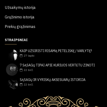
Užsakymų istorija
Grąžinimo istorija
Prekių grąžinimas
STRAIPSNIAI
KAIP UŽSIRIŠTI RIŠAMĄ PETELIŠKĘ / VARLYTĘ?
27
lapkr.
7 SĄSAGŲ TIPAI APIE KURIUOS VERTĖTU ŽINOTI
22
birž.
SĄSAGŲ IR VYRIŠKŲ AKSESUARŲ ISTORIJA
22
birž.