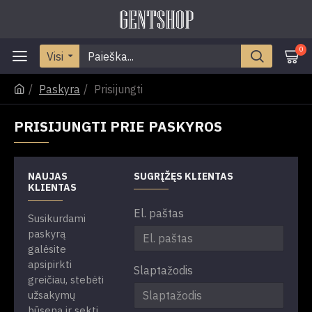
0
Visi
Paskyra
Prisijungti
PRISIJUNGTI PRIE PASKYROS
NAUJAS
SUGRĮŽĘS KLIENTAS
KLIENTAS
El. paštas
Susikurdami
paskyrą
galėsite
apsipirkti
Slaptažodis
greičiau, stebėti
užsakymų
būseną ir sekti