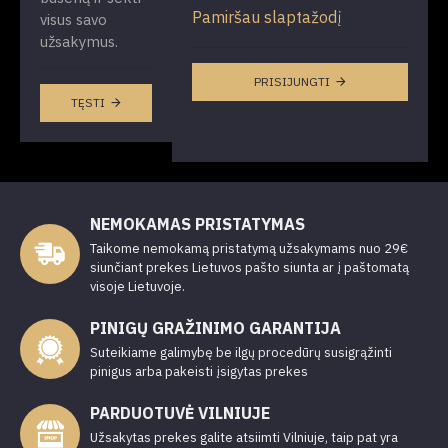
Pamiršau slaptažodį
visus savo
užsakymus.
PRISIJUNGTI
TĘSTI
NEMOKAMAS PRISTATYMAS
Taikome nemokamą pristatymą užsakymams nuo 29€
siunčiant prekes Lietuvos pašto siunta ar į paštomatą
visoje Lietuvoje.
PINIGŲ GRAŽINIMO GARANTIJA
Suteikiame galimybę be ilgų procedūrų susigrąžinti
pinigus arba pakeisti įsigytas prekes
PARDUOTUVĖ VILNIUJE
Užsakytas prekes galite atsiimti Vilniuje, taip pat yra