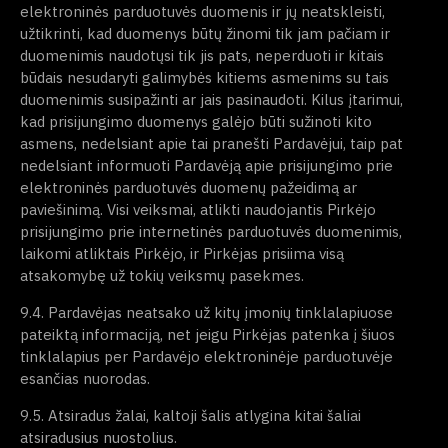
elektroninės parduotuvės duomenis ir jų neatskleisti,
užtikrinti, kad duomenys būtų žinomi tik jam pačiam ir
duomenimis naudotųsi tik jis pats, neperduoti ir kitais
būdais nesudaryti galimybės kitiems asmenims su tais
duomenimis susipažinti ar jais pasinaudoti. Kilus įtarimui,
kad prisijungimo duomenys galėjo būti sužinoti kito
asmens, nedelsiant apie tai pranešti Pardavėjui, taip pat
nedelsiant informuoti Pardavėją apie prisijungimo prie
elektroninės parduotuvės duomenų pažeidimą ar
paviešinimą. Visi veiksmai, atlikti naudojantis Pirkėjo
prisijungimo prie internetinės parduotuvės duomenimis,
laikomi atliktais Pirkėjo, ir Pirkėjas prisiima visą
atsakomybę už tokių veiksmų pasekmes.
9.4. Pardavėjas neatsako už kitų įmonių tinklalapiuose
pateiktą informaciją, net jeigu Pirkėjas patenka į šiuos
tinklalapius per Pardavėjo elektroninėje parduotuvėje
esančias nuorodas.
9.5. Atsiradus žalai, kaltoji šalis atlygina kitai šaliai
atsiradusius nuostolius.