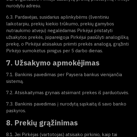
nurodytu adresu.
6.3. Pardavėjas, susidarius aplinkybėms (šventiniu
laikotarpiu, prekių kiekio trūkumo, prekių gamybos
nutraukimo atveju) negalėdamas Pirkėjui pristatyti
užsakytos prekės, įsipareigoja Pirkėjui pasiūlyti analogišką
prekę, o Pirkėjui atsisakius priimti prekės analogą, grąžinti
Pirkėjo sumokėtus pinigus per 5 darbo dienas.
7. Užsakymo apmokėjimas
7.1. Bankinis pavedimas per Paysera bankus vienijančia
sistemą.
7.2. Atsiskaitymas grynais atsiimant prekes iš parduotuvės.
7.3. Bankinis pavedimas į nurodytą sąskaitą iš savo banko
paskyros.
8. Prekių grąžinimas
8.1. Jei Pirkėjas (vartotojas) atsisako pirkinio, kaip tai