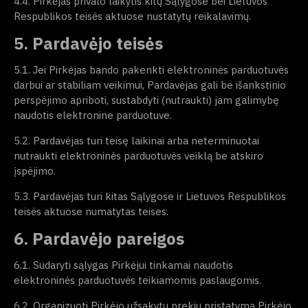
4.4. Pirkėjas privalo laikytis kitų Sąlygose bei Lietuvos
Respublikos teisės aktuose nustatytų reikalavimų.
5. Pardavėjo teisės
5.1. Jei Pirkėjas bando pakenkti elektroninės parduotuvės
darbui ar stabiliam veikimui, Pardavėjas gali be išankstinio
perspėjimo apriboti, sustabdyti (nutraukti) jam galimybę
naudotis elektronine parduotuve.
5.2. Pardavėjas turi teisę laikinai arba neterminuotai
nutraukti elektroninės parduotuvės veiklą be atskiro
įspėjimo.
5.3. Pardavėjas turi kitas Sąlygose ir Lietuvos Respublikos
teisės aktuose numatytas teises.
6. Pardavėjo pareigos
6.1. Sudaryti sąlygas Pirkėjui tinkamai naudotis
elektroninės parduotuvės teikiamomis paslaugomis.
6.2. Organizuoti Pirkėjo užsakytų prekių pristatymą Pirkėjo