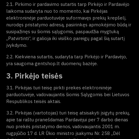
2.1. Pirkimo ir pardavimo sutartis tarp Pirkėjo ir Pardavėjo
laikoma sudaryta nuo to momento, kai Pirkėjas
elektroninėje parduotuvėje suformavęs prekių krepšelį,
nurodęs pristatymo adresą, pasirinkęs apmokėjimo būdą ir
susipažinęs su šiomis sąlygomis, paspaudžia mygtuką
„Patvirtinti“, ir galioja iki visiško pareigų pagal šią sutartį
įvykdymo.
2.2. Kiekviena sutartis, sudaryta tarp Pirkėjo ir Pardavėjo,
yra saugoma gentshop.lt duomenų bazėje.
3. Pirkėjo teisės
3.1. Pirkėjas turi teisę pirkti prekes elektroninėje
parduotuvėje, vadovaujantis šiomis Sąlygomis bei Lietuvos
Respublikos teisės aktais.
3.2. Pirkėjas (vartotojas) turi teisę atsisakyti įsigytų prekių,
apie tai raštu pranešdamas Pardavėjui per 7 darbo dienas
nuo prekės pristatymo dienos, vadovaujantis 2001 m.
rugpjūčio 17 d. LR Ūkio ministro įsakymu Nr. 258 „Dėl