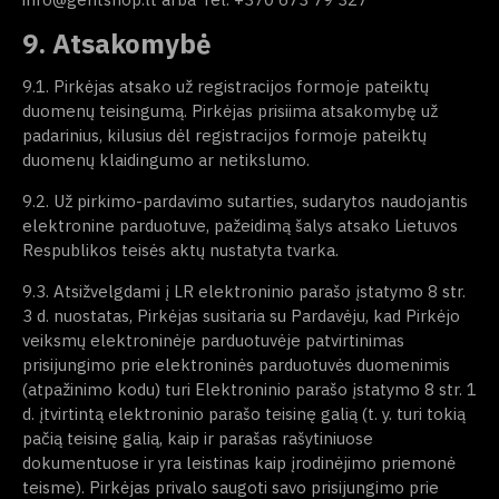
9. Atsakomybė
9.1. Pirkėjas atsako už registracijos formoje pateiktų
duomenų teisingumą. Pirkėjas prisiima atsakomybę už
padarinius, kilusius dėl registracijos formoje pateiktų
duomenų klaidingumo ar netikslumo.
9.2. Už pirkimo-pardavimo sutarties, sudarytos naudojantis
elektronine parduotuve, pažeidimą šalys atsako Lietuvos
Respublikos teisės aktų nustatyta tvarka.
9.3. Atsižvelgdami į LR elektroninio parašo įstatymo 8 str.
3 d. nuostatas, Pirkėjas susitaria su Pardavėju, kad Pirkėjo
veiksmų elektroninėje parduotuvėje patvirtinimas
prisijungimo prie elektroninės parduotuvės duomenimis
(atpažinimo kodu) turi Elektroninio parašo įstatymo 8 str. 1
d. įtvirtintą elektroninio parašo teisinę galią (t. y. turi tokią
pačią teisinę galią, kaip ir parašas rašytiniuose
dokumentuose ir yra leistinas kaip įrodinėjimo priemonė
teisme). Pirkėjas privalo saugoti savo prisijungimo prie