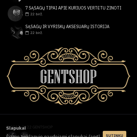
7 SĄSAGŲ TIPAI APIE KURIUOS VERTĖTU ŽINOTI
22
birž.
SĄSAGŲ IR VYRIŠKŲ AKSESUARŲ ISTORIJA
22
birž.
© 2017-2022 GENTSHOP
Slapukai
SUTINKU
Šiame tinklapyje naudojami slapukai (angl.