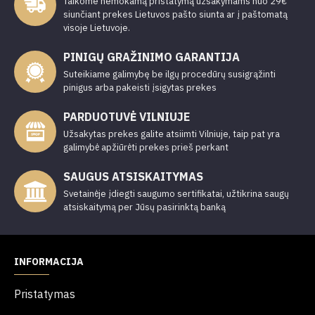
Taikome nemokamą pristatymą užsakymams nuo 29€
siunčiant prekes Lietuvos pašto siunta ar į paštomatą
visoje Lietuvoje.
PINIGŲ GRAŽINIMO GARANTIJA
Suteikiame galimybę be ilgų procedūrų susigrąžinti
pinigus arba pakeisti įsigytas prekes
PARDUOTUVĖ VILNIUJE
Užsakytas prekes galite atsiimti Vilniuje, taip pat yra
galimybė apžiūrėti prekes prieš perkant
SAUGUS ATSISKAITYMAS
Svetainėje įdiegti saugumo sertifikatai, užtikrina saugų
atsiskaitymą per Jūsų pasirinktą banką
INFORMACIJA
Pristatymas