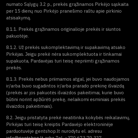
numato Sąlygų 3.2 p., prekės grąžinamos Pirkėjo sąskaita
per 15 dienų nuo Pirkėjo pranešimo raštu apie pirkinio
atsisakymą.
8.1.1. Prekės grąžinamos originalioje prekės ir siuntos
pakuotėje.
8.1.2. Už prekės sukomplektavimą ir supakavimą atsako
Pirkėjas. Jeigu prekė nėra sukomplektuota ir tinkamai
supakuota, Pardavėjas turi teisę nepriimti grąžinamos
prekės.
8.1.3. Prekės nebus priimamos atgal, jei buvo naudojamos
ir/arba buvo sugadintos ir/arba prarado prekinę išvaizdą
(prekės ar jos pakuotės išvaizdos pakeitimai, kurie buvo
būtini norint apžiūrėti prekę, nelaikomi esminiais prekės
išvaizdos pakeitimais).
8.2. Jeigu pristatyta prekė neatitinka kokybės reikalavimų,
Pirkėjas turi teisę kreiptis Pardavėjo elektroninėje
parduotuvėje gentshop.lt nurodytu el. adresu
info@gentshop.lt arba Tel. +370 673 79 327