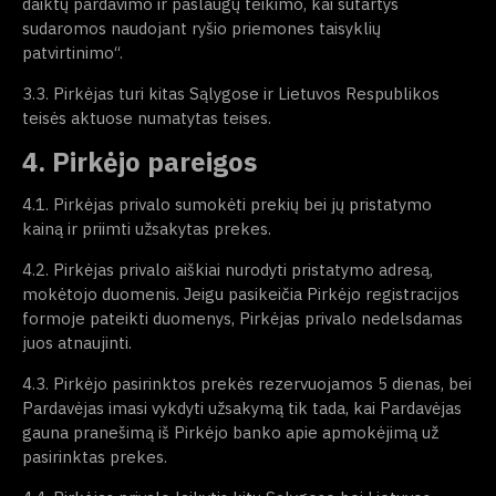
daiktų pardavimo ir paslaugų teikimo, kai sutartys
sudaromos naudojant ryšio priemones taisyklių
patvirtinimo“.
3.3. Pirkėjas turi kitas Sąlygose ir Lietuvos Respublikos
teisės aktuose numatytas teises.
4. Pirkėjo pareigos
4.1. Pirkėjas privalo sumokėti prekių bei jų pristatymo
kainą ir priimti užsakytas prekes.
4.2. Pirkėjas privalo aiškiai nurodyti pristatymo adresą,
mokėtojo duomenis. Jeigu pasikeičia Pirkėjo registracijos
formoje pateikti duomenys, Pirkėjas privalo nedelsdamas
juos atnaujinti.
4.3. Pirkėjo pasirinktos prekės rezervuojamos 5 dienas, bei
Pardavėjas imasi vykdyti užsakymą tik tada, kai Pardavėjas
gauna pranešimą iš Pirkėjo banko apie apmokėjimą už
pasirinktas prekes.