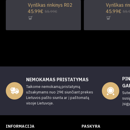
Vyriškas rinkinys R02
Vyriškas ri
45.99€
45.99€
55.99€
55.
PI
NEMOKAMAS PRISTATYMAS
GA
Taikome nemokamą pristatymą
užsakymams nuo 29€ siunčiant prekes
Sute
Lietuvos pašto siunta ar į paštomatą
susi
visoje Lietuvoje.
įsig
INFORMACIJA
PASKYRA