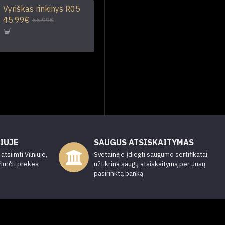
Vyriškas rinkinys R05
45.99€
55.99€
IUJE
SAUGUS ATSISKAITYMAS
tsiimti Vilniuje,
Svetainėje įdiegti saugumo sertifikatai,
žiūrėti prekes
užtikrina saugų atsiskaitymą per Jūsų
pasirinktą banką