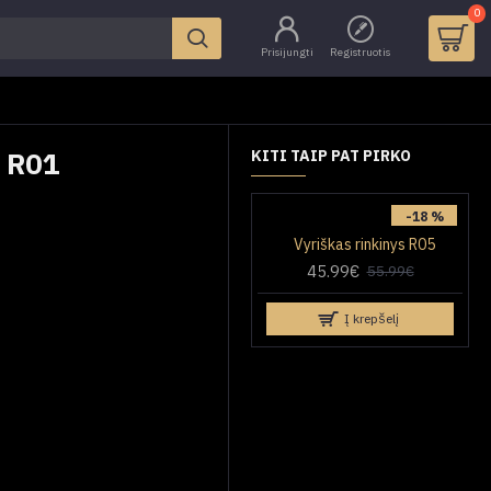
0
Prisijungti
Registruotis
 R01
KITI TAIP PAT PIRKO
-18 %
Vyriškas rinkinys R05
45.99€
55.99€
Į krepšelį