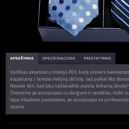
APRAŠYMAS
SPECIFIKACIJOS
PRISTATYMAS
Vyriškas aksesuarų rinkinys R01 kuris pravers kiekvienam vy
supakuotą į tamsiai mėlyną dėžutę, tad puikiai tiks dovan
Nesate tikri, kad jūsų kaklaraištis siunčia tinkamą žinutę
Žmonėms jie asocijuojasi su dangumi ir vandeniu, todėl su
tapę klasikiniu pasirinkimu, jie asocijuojasi su profesiona
spalva.