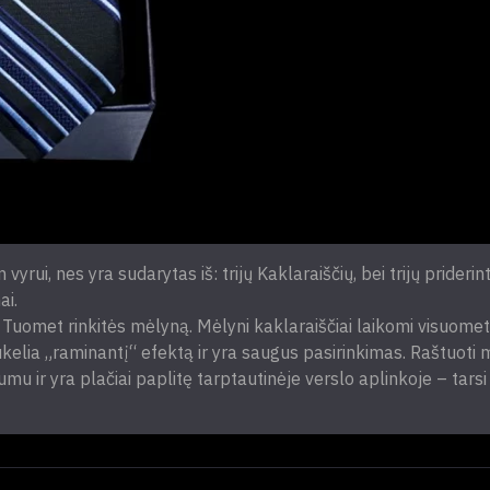
rui, nes yra sudarytas iš: trijų Kaklaraiščių, bei trijų priderin
ai.
? Tuomet rinkitės mėlyną. Mėlyni kaklaraiščiai laikomi visuomet 
kelia „raminantį“ efektą ir yra saugus pasirinkimas. Raštuoti m
lumu ir yra plačiai paplitę tarptautinėje verslo aplinkoje – tars