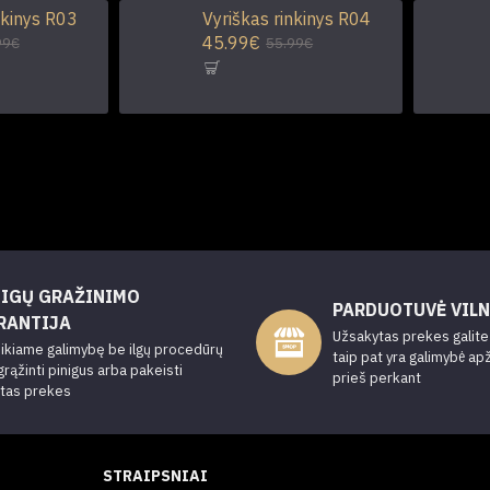
nkinys R03
Vyriškas rinkinys R04
45.99€
99€
55.99€
NIGŲ GRAŽINIMO
PARDUOTUVĖ VILN
RANTIJA
Užsakytas prekes galite a
ikiame galimybę be ilgų procedūrų
taip pat yra galimybė ap
grąžinti pinigus arba pakeisti
prieš perkant
ytas prekes
STRAIPSNIAI