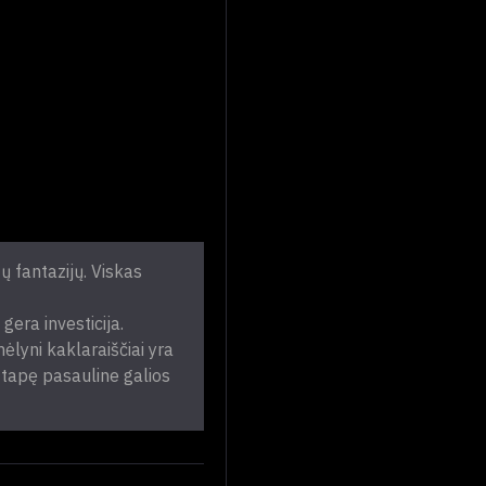
tų fantazijų. Viskas
gera investicija.
ėlyni kaklaraiščiai yra
i tapę pasauline galios