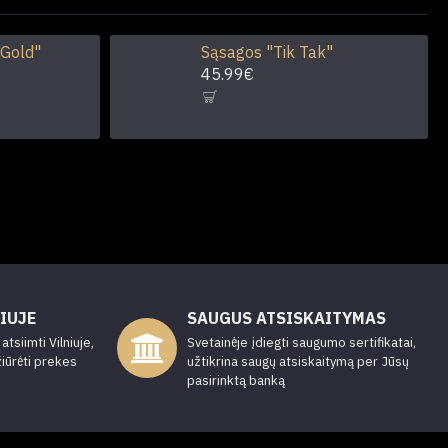
 Gold"
Sąsagos "Tik Tak"
45.99€
IUJE
SAUGUS ATSISKAITYMAS
tsiimti Vilniuje,
Svetainėje įdiegti saugumo sertifikatai,
žiūrėti prekes
užtikrina saugų atsiskaitymą per Jūsų
pasirinktą banką