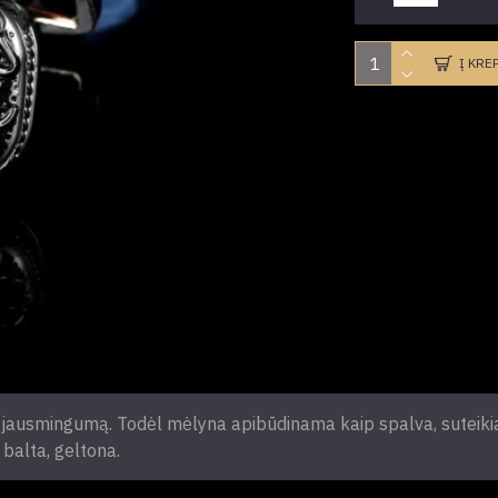
Į KRE
 jausmingumą. Todėl mėlyna apibūdinama kaip spalva, suteiki
 balta, geltona.