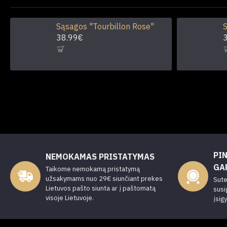
Sąsagos "Tourbillon Rose"
S
38.99€
PI
NEMOKAMAS PRISTATYMAS
GA
Taikome nemokamą pristatymą
užsakymams nuo 29€ siunčiant prekes
Sute
Lietuvos pašto siunta ar į paštomatą
susi
visoje Lietuvoje.
įsig