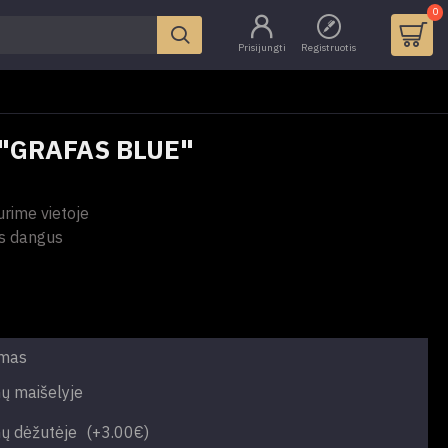
0
Prisijungti
Registruotis
"GRAFAS BLUE"
urime vietoje
s dangus
imas
ų maišelyje
ų dėžutėje
(+3.00€)