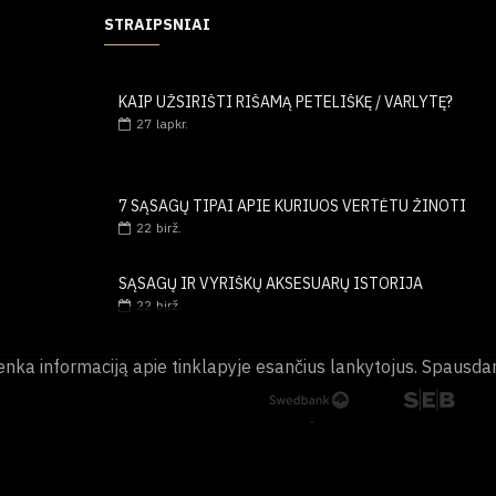
STRAIPSNIAI
KAIP UŽSIRIŠTI RIŠAMĄ PETELIŠKĘ / VARLYTĘ?
27
lapkr.
7 SĄSAGŲ TIPAI APIE KURIUOS VERTĖTU ŽINOTI
22
birž.
SĄSAGŲ IR VYRIŠKŲ AKSESUARŲ ISTORIJA
22
birž.
enka informaciją apie tinklapyje esančius lankytojus. Spausda