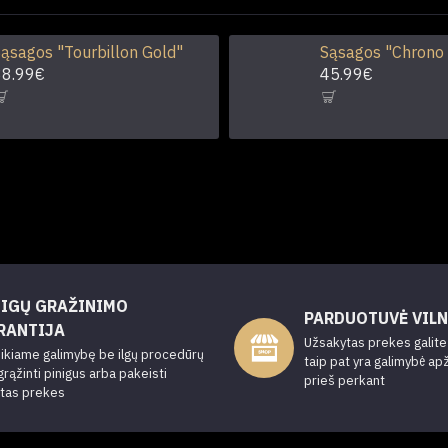
ąsagos "Tourbillon Gold"
Sąsagos "Chrono
38.99€
45.99€
NIGŲ GRAŽINIMO
PARDUOTUVĖ VILN
RANTIJA
Užsakytas prekes galite a
ikiame galimybę be ilgų procedūrų
taip pat yra galimybė ap
grąžinti pinigus arba pakeisti
prieš perkant
ytas prekes