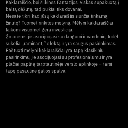
Kaklaraiščio, bei šilkinės Fantazijos. Viskas supakuotą į
baltą dėžutę, tad puikiai tiks dovanai.
Nesate tikri, kad jūsų kaklaraištis siunčia tinkamą
žinutę? Tuomet rinkitės mėlyną. Mėlyni kaklaraiščiai
laikomi visuomet gera investicija.
Žmonėms jie asocijuojasi su dangumi ir vandeniu, todėl
sukelia „raminantį“ efektą ir yra saugus pasirinkimas.
Raštuoti mėlyni kaklaraiščiai yra tapę klasikiniu
pasirinkimu, jie asocijuojasi su profesionalumu ir yra
plačiai paplitę tarptautinėje verslo aplinkoje – tarsi
tapę pasauline galios spalva.