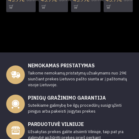
NEMOKAMAS PRISTATYMAS
Taikome nemokamą pristatymą užsakymams nuo 29€
siunčiant prekes Lietuvos pašto siunta ar į paštomatą
visoje Lietuvoje.
PINIGŲ GRAŽINIMO GARANTIJA
Suteikiame galimybę be ilgų procedūrų susigrąžinti
pinigus arba pakeisti įsigytas prekes
PARDUOTUVĖ VILNIUJE
Užsakytas prekes galite atsiimti Vilniuje, taip pat yra
galimybė apžiūrėti prekes prieš perkant