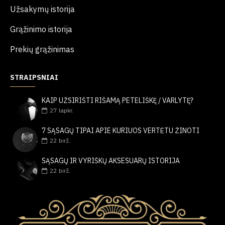
Užsakymų istorija
Grąžinimo istorija
Prekių grąžinimas
STRAIPSNIAI
KAIP UŽSIRIŠTI RIŠAMĄ PETELIŠKĘ / VARLYTĘ?
27
lapkr.
7 SĄSAGŲ TIPAI APIE KURIUOS VERTĖTU ŽINOTI
22
birž.
SĄSAGŲ IR VYRIŠKŲ AKSESUARŲ ISTORIJA
22
birž.