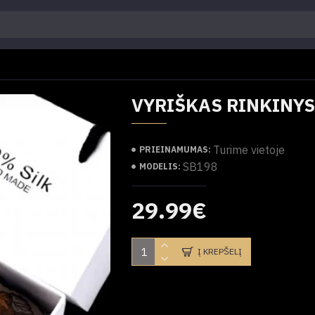
VYRIŠKAS RINKINY
Turime vietoje
PRIEINAMUMAS:
SB198
MODELIS:
29.99€
Į KREPŠELĮ