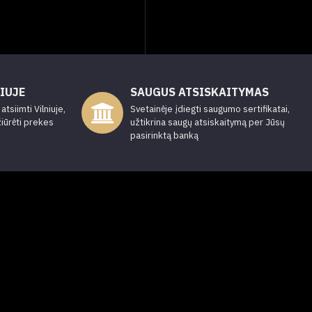
IUJE
SAUGUS ATSISKAITYMAS
tsiimti Vilniuje,
Svetainėje įdiegti saugumo sertifikatai,
žiūrėti prekes
užtikrina saugų atsiskaitymą per Jūsų
pasirinktą banką