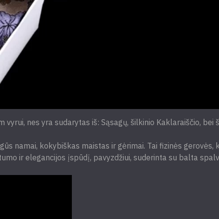
yrui, nes yra sudarytas iš: Sąsagų, šilkinio Kaklaraiščio, bei š
togūs namai, kokybiškas maistas ir gėrimai. Tai fizinės gerovės
 ir elegancijos įspūdį, pavyzdžiui, suderinta su balta spalva, 