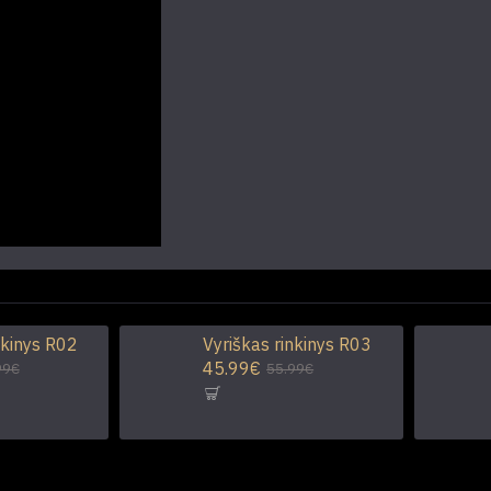
nkinys R02
Vyriškas rinkinys R03
45.99€
99€
55.99€