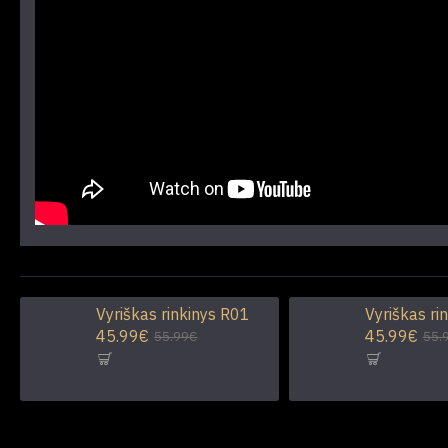
Vyriškas rinkinys R01
Vyriškas ri
45.99€
45.99€
55.99€
55.