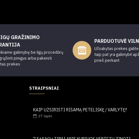
NIGŲ GRAŽINIMO
PARDUOTUVĖ VILN
RANTIJA
Užsakytas prekes galite a
ikiame galimybę be ilgų procedūrų
taip pat yra galimybė ap
grąžinti pinigus arba pakeisti
prieš perkant
ytas prekes
STRAIPSNIAI
KAIP UŽSIRIŠTI RIŠAMĄ PETELIŠKĘ / VARLYTĘ?
27
lapkr.