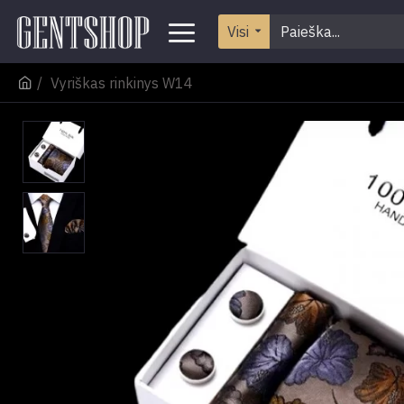
Visi
Vyriškas rinkinys W14