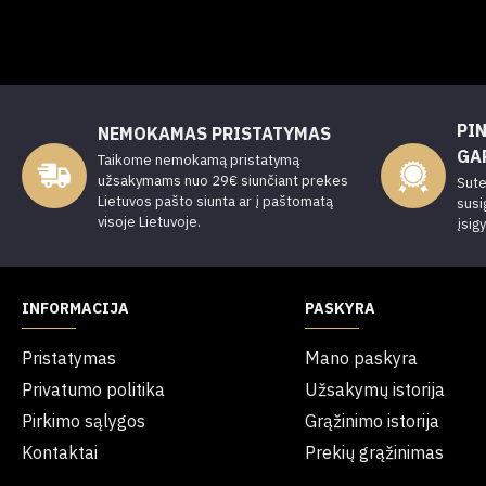
PI
NEMOKAMAS PRISTATYMAS
GA
Taikome nemokamą pristatymą
užsakymams nuo 29€ siunčiant prekes
Sute
Lietuvos pašto siunta ar į paštomatą
susi
visoje Lietuvoje.
įsig
INFORMACIJA
PASKYRA
Pristatymas
Mano paskyra
Privatumo politika
Užsakymų istorija
Pirkimo sąlygos
Grąžinimo istorija
Kontaktai
Prekių grąžinimas