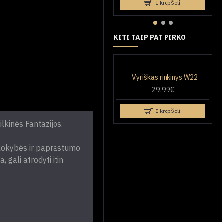
Į krepšelį
KITI TAIP PAT PIRKO
Vyriškas rinkinys W22
29.99€
Į krepšelį
ilkinės Fantazijos.
, kokybės ir paprastumo
gali atrodyti itin