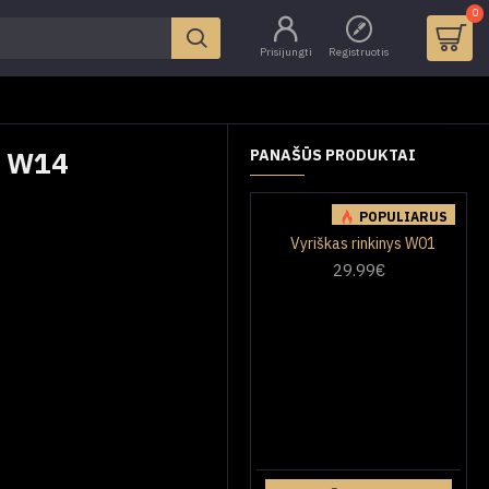
0
Prisijungti
Registruotis
S W14
PANAŠŪS PRODUKTAI
I
POPULIARUS
Vyriškas rinkinys W01
29.99€