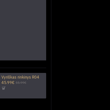
Vyriškas rinkinys R04
45.99€
55.99€