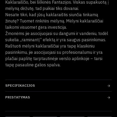
Kaklaraiščio, bei šilkinės Fantazijos. Viskas supakuotą į
mėlyną dėžutę, tad puikiai tiks dovanai.
Nesate tikri, kad jūsų kaklaraištis siunčia tinkamą
žinutę? Tuomet rinkitės mėlyną. Mėlyni kaklaraiščiai
laikomi visuomet gera investicija.
Žmonėms jie asocijuojasi su dangumi ir vandeniu, todėl
sukelia „raminantį“ efektą ir yra saugus pasirinkimas.
Raštuoti mėlyni kaklaraiščiai yra tapę klasikiniu
pasirinkimu, jie asocijuojasi su profesionalumu ir yra
plačiai paplitę tarptautinėje verslo aplinkoje – tarsi
tapę pasauline galios spalva.
SPECIFIKACIJOS
PRISTATYMAS