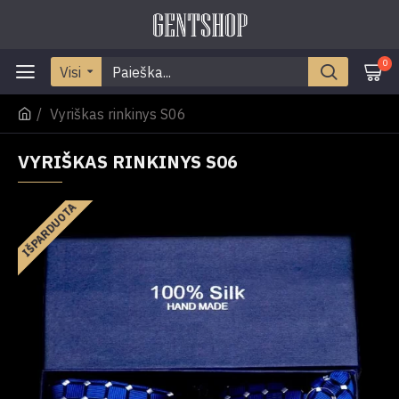
0
Visi
Vyriškas rinkinys S06
VYRIŠKAS RINKINYS S06
IŠPARDUOTA