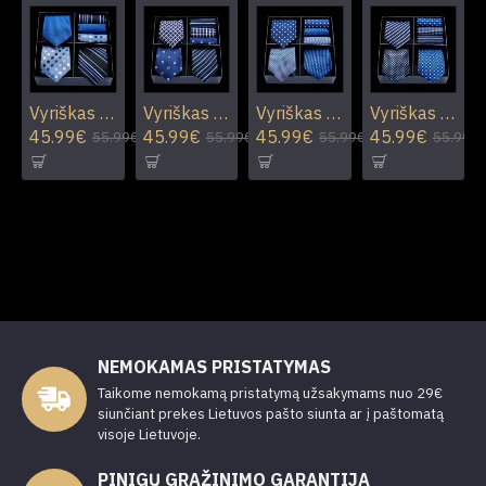
Vyriškas rinkinys R01
Vyriškas rinkinys R02
Vyriškas rinkinys R03
Vyriškas rinkinys R04
45.99€
45.99€
45.99€
45.99€
55.99€
55.99€
55.99€
55.99€
NEMOKAMAS PRISTATYMAS
Taikome nemokamą pristatymą užsakymams nuo 29€
siunčiant prekes Lietuvos pašto siunta ar į paštomatą
visoje Lietuvoje.
PINIGŲ GRAŽINIMO GARANTIJA