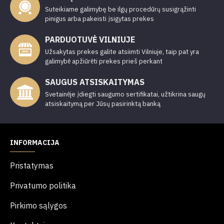
Suteikiame galimybę be ilgų procedūrų susigrąžinti
pinigus arba pakeisti įsigytas prekes
PARDUOTUVĖ VILNIUJE
Užsakytas prekes galite atsiimti Vilniuje, taip pat yra
galimybė apžiūrėti prekes prieš perkant
SAUGUS ATSISKAITYMAS
Svetainėje įdiegti saugumo sertifikatai, užtikrina saugų
atsiskaitymą per Jūsų pasirinktą banką
INFORMACIJA
Pristatymas
Privatumo politika
Pirkimo sąlygos