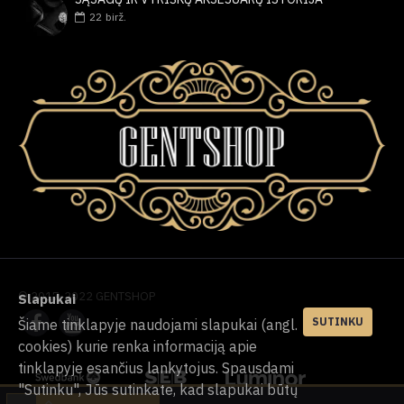
22
birž.
© 2017-2022 GENTSHOP
Slapukai
SUTINKU
Šiame tinklapyje naudojami slapukai (angl.
cookies) kurie renka informaciją apie
tinklapyje esančius lankytojus. Spausdami
"Sutinku", Jūs sutinkate, kad slapukai būtų