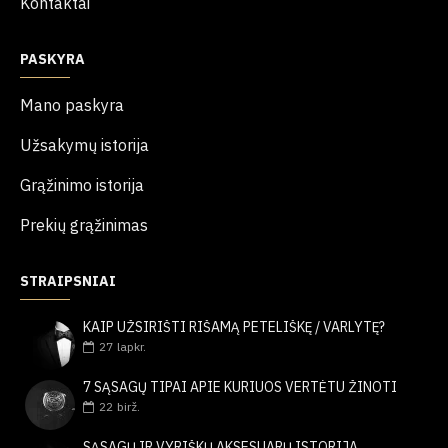
Kontaktai
PASKYRA
Mano paskyra
Užsakymų istorija
Grąžinimo istorija
Prekių grąžinimas
STRAIPSNIAI
KAIP UŽSIRIŠTI RIŠAMĄ PETELIŠKĘ / VARLYTĘ?
27
lapkr.
7 SĄSAGŲ TIPAI APIE KURIUOS VERTĖTU ŽINOTI
22
birž.
SĄSAGŲ IR VYRIŠKŲ AKSESUARŲ ISTORIJA