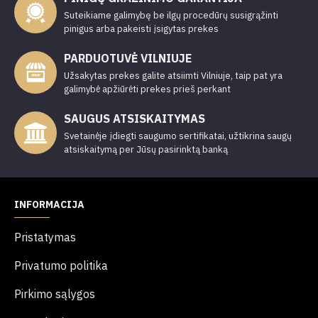
Suteikiame galimybę be ilgų procedūrų susigrąžinti
pinigus arba pakeisti įsigytas prekes
PARDUOTUVĖ VILNIUJE
Užsakytas prekes galite atsiimti Vilniuje, taip pat yra
galimybė apžiūrėti prekes prieš perkant
SAUGUS ATSISKAITYMAS
Svetainėje įdiegti saugumo sertifikatai, užtikrina saugų
atsiskaitymą per Jūsų pasirinktą banką
INFORMACIJA
Pristatymas
Privatumo politika
Pirkimo sąlygos