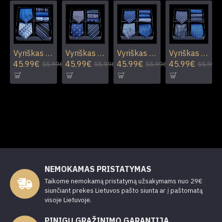
Vyriškas rinkinys R01
Vyriškas rinkinys R02
Vyriškas rinkinys R03
Vyriškas rinkinys R04
45.99€
45.99€
45.99€
45.99€
55.99€
55.99€
55.99€
55.99€
NEMOKAMAS PRISTATYMAS
Taikome nemokamą pristatymą užsakymams nuo 29€
siunčiant prekes Lietuvos pašto siunta ar į paštomatą
visoje Lietuvoje.
PINIGŲ GRAŽINIMO GARANTIJA