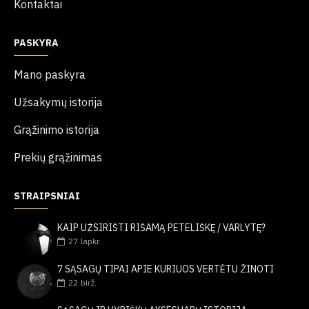
Kontaktai
PASKYRA
Mano paskyra
Užsakymų istorija
Grąžinimo istorija
Prekių grąžinimas
STRAIPSNIAI
KAIP UŽSIRIŠTI RIŠAMĄ PETELIŠKĘ / VARLYTĘ?
27
lapkr.
7 SĄSAGŲ TIPAI APIE KURIUOS VERTĖTU ŽINOTI
22
birž.