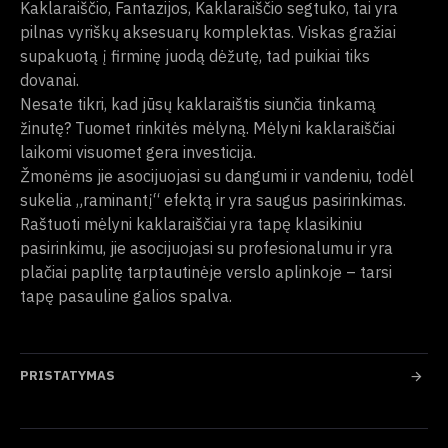
Kaklaraiščio, Fantazijos, Kaklaraiščio segtuko, tai yra
pilnas vyriškų aksesuarų komplektas. Viskas gražiai
supakuotą į firminę juodą dėžutę, tad puikiai tiks
dovanai.
Nesate tikri, kad jūsų kaklaraištis siunčia tinkamą
žinutę? Tuomet rinkitės mėlyną. Mėlyni kaklaraiščiai
laikomi visuomet gera investicija.
Žmonėms jie asocijuojasi su dangumi ir vandeniu, todėl
sukelia „raminantį“ efektą ir yra saugus pasirinkimas.
Raštuoti mėlyni kaklaraiščiai yra tapę klasikiniu
pasirinkimu, jie asocijuojasi su profesionalumu ir yra
plačiai paplitę tarptautinėje verslo aplinkoje – tarsi
tapę pasauline galios spalva.
PRISTATYMAS