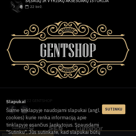
SĄSAGŲ IR VYRIŠKŲ AKSESUARŲ ISTORIJA
22
birž.
© 2017-2022 GENTSHOP
Slapukai
SUTINKU
Šiame tinklapyje naudojami slapukai (angl.
cookies) kurie renka informaciją apie
tinklapyje esančius lankytojus. Spausdami
"Sutinku", Jūs sutinkate, kad slapukai būtų